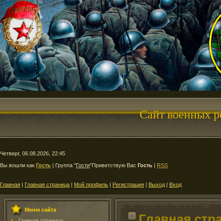
Сайт военных р
Четверг, 06.08.2026, 22:45
Вы вошли как
Гость
|
Группа
"
Гости
"
Приветствую Вас
Гость
|
RSS
Главная
|
Главная страница
|
Мой профиль
|
Регистрация
|
Выход
|
Вход
Меню сайта
Главная стр
Главная страница