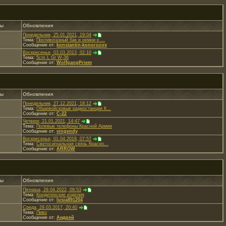
ты
Обновления
Понедельник, 25.01.2021, 19:04
Тема:
Противогазный бак и ремни к ...
Сообщение от:
konstantin-konorozov
Воскресенье, 03.03.2013, 02:10
Тема:
5cm L Gr W-36
Сообщение от:
WolfgangPriem
ты
Обновления
Понедельник, 27.12.2021, 18:12
Тема:
Общевойсковые радиостанции К...
Сообщение от:
C-22
Четверг, 21.01.2021, 14:47
Тема:
Полевые телефоны Красной Армии
Сообщение от:
vingendy
Воскресенье, 01.04.2018, 07:57
Тема:
Светосигнальная связь Красно...
Сообщение от:
ARROW
ты
Обновления
Пятница, 29.04.2022, 09:53
Тема:
Кондитерские изделия
Сообщение от:
lusia891204
Среда, 29.03.2017, 20:40
Тема:
Пиво
Сообщение от:
Андрей