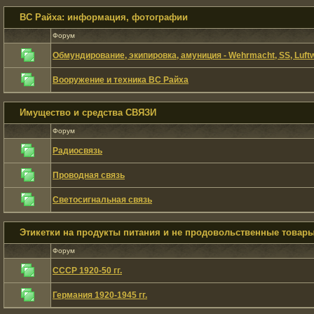
ВС Райха: информация, фотографии
Форум
Обмундирование, экипировка, амуниция - Wehrmacht, SS, Luftw
Вооружение и техника ВС Райха
Имущество и средства СВЯЗИ
Форум
Радиосвязь
Проводная связь
Светосигнальная связь
Этикетки на продукты питания и не продовольственные товары 1
Форум
СССР 1920-50 гг.
Германия 1920-1945 гг.