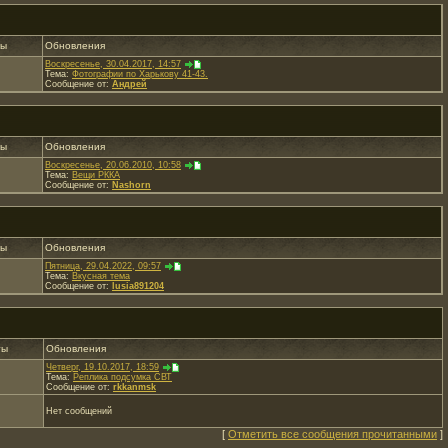
ты
Обновления
Воскресенье, 30.04.2017, 14:57
Тема:
Фотографии по Харькову 41-43.
Сообщение от:
Андрей
ты
Обновления
Воскресенье, 20.06.2010, 10:58
Тема:
Вещи РККА
Сообщение от:
Nashorn
ты
Обновления
Пятница, 29.04.2022, 09:57
Тема:
Вкусная тема
Сообщение от:
lusia891204
ты
Обновления
Четверг, 19.10.2017, 18:59
Тема:
Реплика подсумка СВТ
Сообщение от:
rkkanmsk
Нет сообщений
[
Отметить все сообщения прочитанными
]