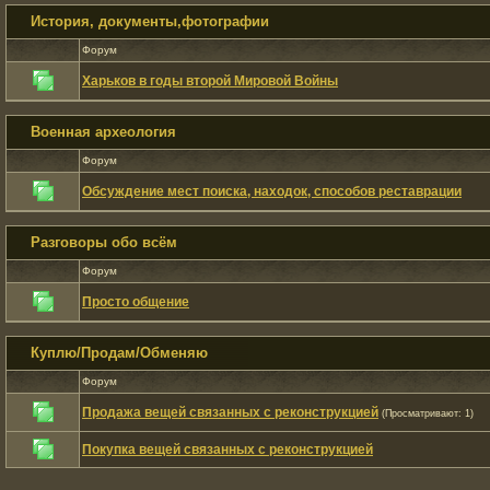
История, документы,фотографии
Форум
Харьков в годы второй Мировой Войны
Военная археология
Форум
Обсуждение мест поиска, находок, способов реставрации
Разговоры обо всём
Форум
Просто общение
Куплю/Продам/Обменяю
Форум
Продажа вещей связанных с реконструкцией
(Просматривают: 1)
Покупка вещей связанных с реконструкцией