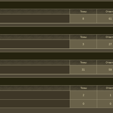
Темы
Отве
8
61
Темы
Отве
3
27
Темы
Отве
31
59
Темы
Отве
2
1
0
0