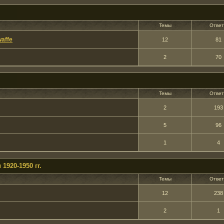
Темы
Отве
affe
12
81
2
70
Темы
Отве
2
193
5
96
1
4
920-1950 гг.
Темы
Отве
12
238
2
1