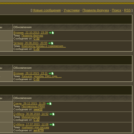
[
Новые сообщения
·
Участники
·
Правила форума
·
Поиск
·
RSS
]
ты
Обновления
Вторник, 22.10.2013, 23:39
Тема:
Правила форума
Сообщение от:
C-22
Четверг, 26.08.2021, 20:55
Тема:
Комплекты формы и снаряжения...
Сообщение от:
C-22
ты
Обновления
Вторник, 28.12.2021, 23:11
4
Тема:
Харьков, декабрь 1941 года. ...
Сообщение от:
C-22
ты
Обновления
Среда, 29.12.2021, 11:29
Тема:
Противогазы РККА
Сообщение от:
swat12
Суббота, 30.06.2018, 14:52
Тема:
Миноискатели
Сообщение от:
C-22
Суббота, 17.07.2021, 12:08
Тема:
трафарет для письма
Сообщение от:
avr4770