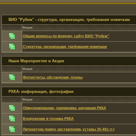
ВИО "Рубеж" - структура, организация, требования новичкам
Форум
Общие вопросы по форуму, сайту ВИО "Рубеж"
Структура, организация, требования новичкам
Наши Мероприятия и Акции
Форум
Фотоотчеты, обсуждение, планы
РККА: информация, фотографии
Форум
Обмундирование, экипировка, амуниция РККА
Вооружение и техника РККА
Литература (книги, наставления, уставы 30-40х гг.)