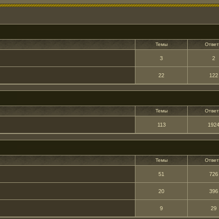
Темы
Отве
3
2
22
122
Темы
Отве
113
192
Темы
Отве
51
726
20
396
9
29