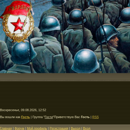
Воскресенье, 09.08.2026, 12:52
Вы вошли как
Гость
|
Группа
"
Гости
"
Приветствую Вас
Гость
|
RSS
Главная
|
Форум
|
Мой профиль
|
Регистрация
|
Выход
|
Вход